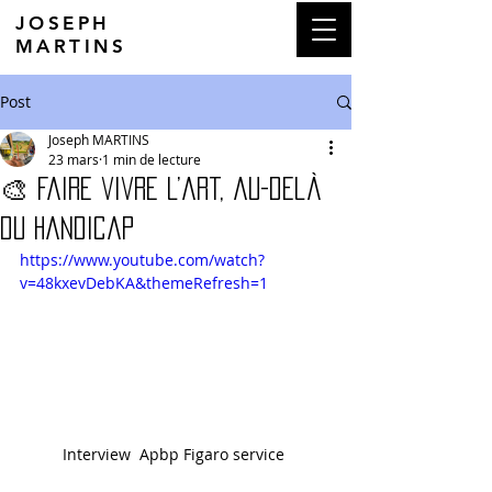
JOSEPH
MARTINS
Post
Joseph MARTINS
23 mars
1 min de lecture
🎨 Faire vivre l’art, au-delà
du handicap
https://www.youtube.com/watch?
v=48kxevDebKA&themeRefresh=1
Interview  Apbp Figaro service 